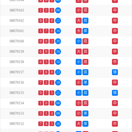
08070164
4
0
2
06
小
双
中
08070163
1
5
0
06
小
双
中
08070162
8
5
8
21
大
双
中
08070161
1
7
8
16
大
单
中
08070160
9
8
3
20
小
双
中
08070159
6
9
1
16
大
双
中
08070158
6
5
5
16
小
双
中
08070157
7
8
8
23
小
双
错
08070156
7
2
1
10
小
单
中
08070155
9
7
5
21
小
双
错
08070154
1
0
7
08
小
双
中
08070153
3
1
4
08
小
单
中
08070152
7
4
5
16
大
单
中