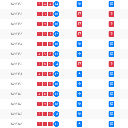
3466358
6
4
4
14
单
错
3466357
8
3
5
16
双
中
3466356
0
9
7
16
双
中
3466355
9
2
1
12
双
中
3466354
9
1
6
16
单
错
3466353
4
5
6
15
小
错
3466352
7
8
9
24
双
中
3466351
4
2
6
12
大
错
3466350
8
2
6
16
小
错
3466349
4
6
5
15
小
错
3466348
0
9
9
18
单
错
3466347
7
1
0
08
单
错
3466346
3
1
7
11
大
错