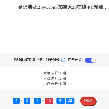
易记地址:28yc.com-加拿大28在线-PC预测结果咪牌
第
3466407
期 距下期:
01
分
06
秒
广告开关：
大单
未开:
1
期
大双
未开:
2
期
小双
未开:
8
期
5
2
6
13
小
单
咪牌
+
+
=
-