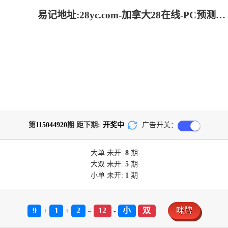
易记地址:28yc.com-加拿大28在线-PC预测结果咪牌
第
115044920
期 距下期:
开奖中
广告开关：
大单
未开:
8
期
大双
未开:
5
期
小单
未开:
1
期
9
1
2
12
小
双
咪牌
+
+
=
-