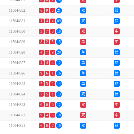
115044833
0
8
2
10
双
中
115044832
6
9
6
21
双
错
115044831
1
4
4
09
双
错
115044830
3
7
8
18
双
中
115044829
8
2
5
15
单
中
115044828
4
7
9
20
单
错
115044827
4
4
4
12
单
错
115044826
9
6
1
16
单
错
115044825
7
5
2
14
单
错
115044824
7
5
1
13
双
错
115044823
0
6
6
12
双
中
115044822
9
4
5
18
双
中
115044821
6
6
7
19
双
错