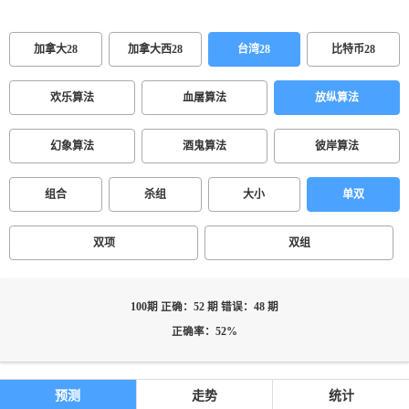
加拿大28
加拿大西28
台湾28
比特币28
欢乐算法
血屠算法
放纵算法
幻象算法
酒鬼算法
彼岸算法
组合
杀组
大小
单双
双项
双组
100期 正确：52 期 错误：48 期
正确率：52%
预测
走势
统计