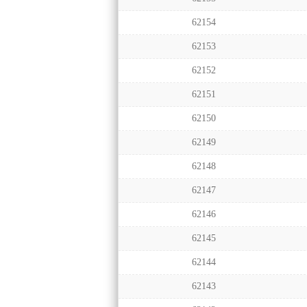
62154
62153
62152
62151
62150
62149
62148
62147
62146
62145
62144
62143