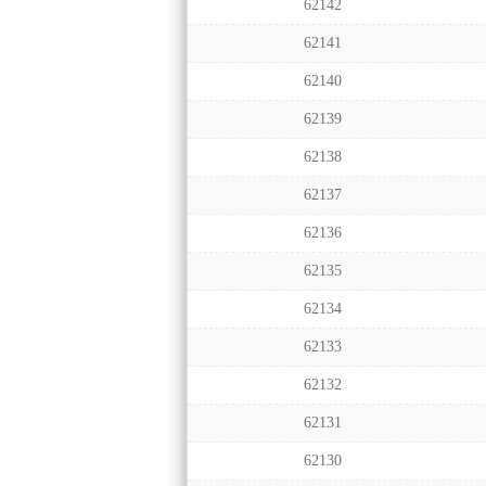
62142
62141
62140
62139
62138
62137
62136
62135
62134
62133
62132
62131
62130