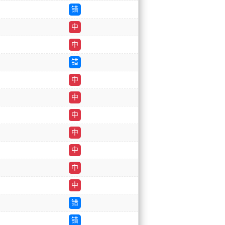
错
中
中
错
中
中
中
中
中
中
中
错
错