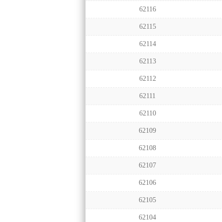
62116
62115
62114
62113
62112
62111
62110
62109
62108
62107
62106
62105
62104