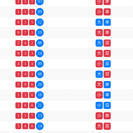
03
小
单
1
1
1
09
小
单
1
5
3
12
大
单
6
1
5
19
大
单
9
7
3
08
大
双
2
4
2
14
大
双
8
3
3
09
小
双
4
1
4
08
大
双
1
4
3
20
大
单
5
9
6
10
小
单
1
3
6
21
小
双
5
8
8
13
小
单
1
5
7
14
大
双
5
9
0