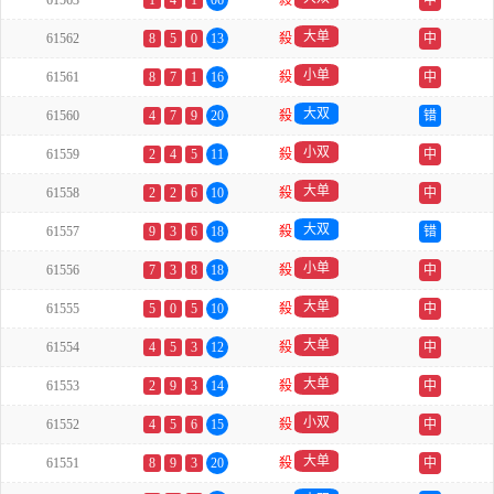
61563
1
4
1
06
殺
中
大单
61562
8
5
0
13
殺
中
小单
61561
8
7
1
16
殺
中
大双
61560
4
7
9
20
殺
错
小双
61559
2
4
5
11
殺
中
大单
61558
2
2
6
10
殺
中
大双
61557
9
3
6
18
殺
错
小单
61556
7
3
8
18
殺
中
大单
61555
5
0
5
10
殺
中
大单
61554
4
5
3
12
殺
中
大单
61553
2
9
3
14
殺
中
小双
61552
4
5
6
15
殺
中
大单
61551
8
9
3
20
殺
中