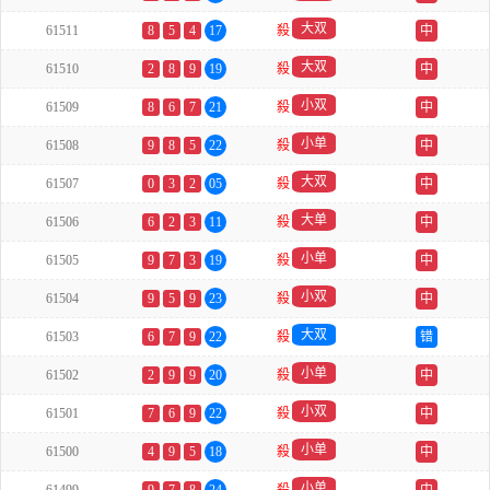
大双
61511
8
5
4
17
殺
中
大双
61510
2
8
9
19
殺
中
小双
61509
8
6
7
21
殺
中
小单
61508
9
8
5
22
殺
中
大双
61507
0
3
2
05
殺
中
大单
61506
6
2
3
11
殺
中
小单
61505
9
7
3
19
殺
中
小双
61504
9
5
9
23
殺
中
大双
61503
6
7
9
22
殺
错
小单
61502
2
9
9
20
殺
中
小双
61501
7
6
9
22
殺
中
小单
61500
4
9
5
18
殺
中
小单