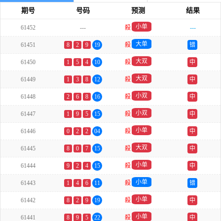
期号
号码
预测
结果
小单
61452
---
殺
---
大单
61451
8
2
9
19
殺
错
大双
61450
1
5
4
10
殺
中
大双
61449
1
3
8
12
殺
中
小双
61448
2
6
8
16
殺
中
小双
61447
1
9
5
15
殺
中
小单
61446
0
2
2
04
殺
中
大双
61445
8
0
7
15
殺
中
小单
61444
9
2
4
15
殺
中
小单
61443
1
4
6
11
殺
错
小单
61442
8
2
9
19
殺
中
小单
61441
8
9
5
22
殺
中