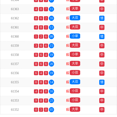
61364
8
4
5
17
殺
中
大单
61363
4
0
7
11
殺
中
大双
61362
8
6
2
16
殺
错
大双
61361
4
8
1
13
殺
中
小单
61360
1
2
6
09
殺
错
大双
61359
3
6
6
15
殺
中
小单
61358
9
6
4
19
殺
中
大单
61357
8
6
6
20
殺
中
小双
61356
6
4
9
19
殺
中
大双
61355
0
8
6
14
殺
错
小双
61354
4
4
8
16
殺
中
小双
61353
9
8
8
25
殺
中
大单
61352
0
5
0
05
殺
中