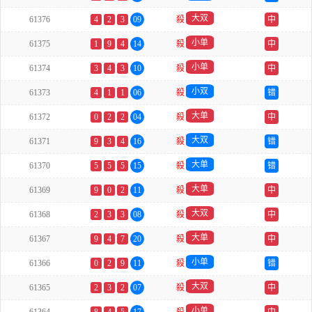
大双
61376
4
2
3
09
殺
中
小单
61375
1
9
4
14
殺
中
小单
61374
3
4
3
10
殺
中
小双
61373
4
1
1
06
殺
错
大单
61372
0
2
2
04
殺
中
大双
61371
9
3
4
16
殺
错
大单
61370
5
5
5
15
殺
错
大单
61369
9
0
2
11
殺
中
大双
61368
2
3
3
08
殺
中
大单
61367
9
4
7
20
殺
中
小单
61366
0
2
9
11
殺
错
大双
61365
2
3
2
07
殺
中
小单