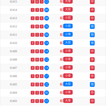
大单
61415
7
0
5
12
殺
中
大双
61414
3
3
0
06
殺
中
小双
61413
2
1
6
09
殺
中
小双
61412
2
8
0
10
殺
错
小单
61411
3
1
5
09
殺
错
大双
61410
8
2
4
14
殺
错
小单
61409
2
9
3
14
殺
中
小单
61408
4
0
8
12
殺
中
小单
61407
9
3
2
14
殺
中
小单
61406
5
4
8
17
殺
中
大双
61405
9
5
8
22
殺
错
小单
61404
1
3
2
06
殺
中
大单
61403
0
5
7
12
殺
中