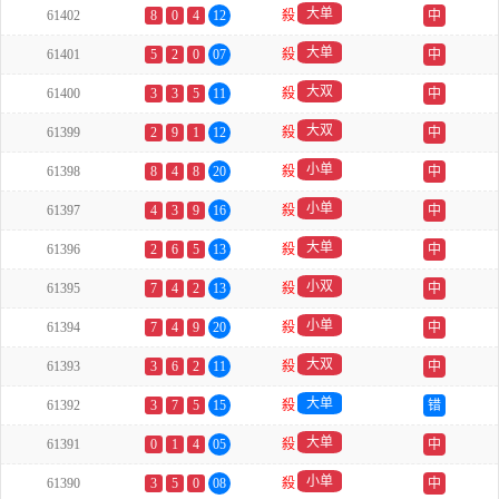
大单
61402
8
0
4
12
殺
中
大单
61401
5
2
0
07
殺
中
大双
61400
3
3
5
11
殺
中
大双
61399
2
9
1
12
殺
中
小单
61398
8
4
8
20
殺
中
小单
61397
4
3
9
16
殺
中
大单
61396
2
6
5
13
殺
中
小双
61395
7
4
2
13
殺
中
小单
61394
7
4
9
20
殺
中
大双
61393
3
6
2
11
殺
中
大单
61392
3
7
5
15
殺
错
大单
61391
0
1
4
05
殺
中
小单
61390
3
5
0
08
殺
中