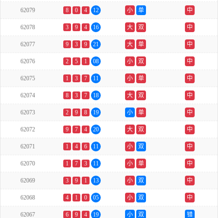
62079
8
0
4
12
小
单
中
62078
3
9
4
16
大
双
中
62077
9
3
9
21
大
单
中
62076
2
5
1
08
小
双
中
62075
1
3
7
11
小
单
中
62074
8
3
7
18
大
双
中
62073
2
9
8
19
小
单
中
62072
9
7
4
20
大
双
中
62071
1
4
6
11
小
双
中
62070
1
7
3
11
小
单
中
62069
3
9
1
13
小
双
中
62068
4
1
0
05
小
双
中
62067
6
9
4
19
小
双
错